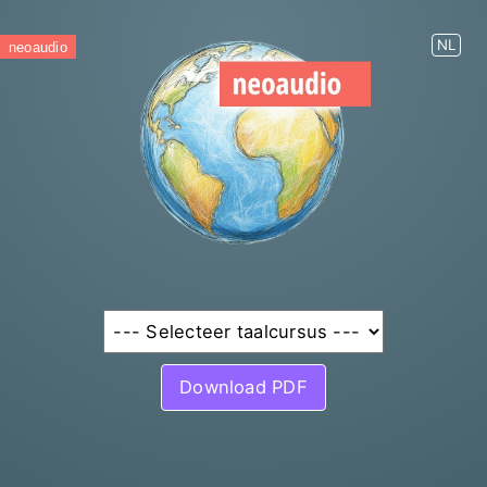
NL
neoaudio
Download PDF