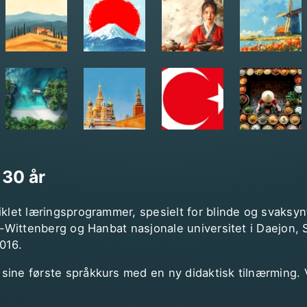
i
30 år
viklet læringsprogrammer, spesielt for blinde og svaks
le-Wittenberg og Hanbat nasjonale universitet i Daejon,
016.
sine første språkkurs med en ny didaktisk tilnærming. V